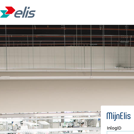
MijnElis
InlogID